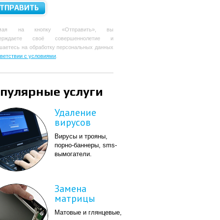
мая на кнопку «Отправить», вы
верждаете своё совершеннолетие и
шаетесь на обработку персональных данных
тветствии с условиями
.
пулярные услуги
Удаление
вирусов
Вирусы и трояны,
порно-баннеры, sms-
вымогатели.
Замена
матрицы
Матовые и глянцевые,