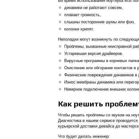
Во время использования ноутбука MSi пол
динамики не работают совсем,
плавает громкость,
слышны посторонние шумы или фон,
колонки хрипят.
Неполадки могут возникнуть по следующ
Проблемы, вызванные неисправной раб
Устаревшая версия драйверов.
Вирусные программы в корневых папка
Окисление или обгорание контактов в 
Физические повреждения динамиков в 
Износ мембраны динамика или перего
Неверное подключение внешних колоно
Как решить проблем
Чтобы решить проблемы со звуком на ноу
Диагностика в нашем сервисе проводится
курьерской доставки девайса до мастерск
Что будет делать инженер: