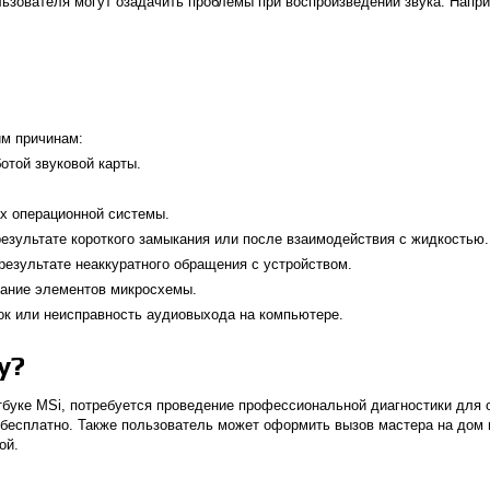
ьзователя могут озадачить проблемы при воспроизведении звука. Напр
им причинам:
отой звуковой карты.
х операционной системы.
результате короткого замыкания или после взаимодействия с жидкостью.
результате неаккуратного обращения с устройством.
рание элементов микросхемы.
к или неисправность аудиовыхода на компьютере.
у?
тбуке MSi, потребуется проведение профессиональной диагностики для 
 бесплатно. Также пользователь может оформить вызов мастера на дом
ой.