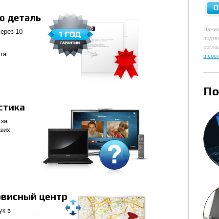
ю деталь
Нажи
ерез 10
подт
согла
та.
в соо
По
стика
 за
аших
рвисный центр
ук в