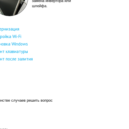
замена инвертора или
шлейфа.
ернизация
ройка Wi-Fi
новка Windows
нт клавиатуры
нт после залития
инстве случаев решить вопрос