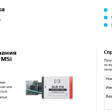
ка
а
вания
Сп
 MSi
Полу
по в
техни
тями
чип или
ться.
алью.