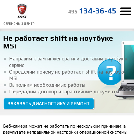
134-36-45
495
СЕРВИСНЫЙ ЦЕНТР
Главная страница
Ремонт ноутбуков
Неисправности
Не работает shift на ноутбуке
почему не работает кнопка Shift на ноутбуке
“
MSi
Понравилось, что курьер сам отвез и привез ноутбук
ВСЕ ОТЗЫВЫ
Направим к вам инженера или доставим ноутбук в
сервис
Определим почему не работает shift на ноутбуке
MSi
Выполним необходимые работы
Передадим договор и гарантийные документы
ЗАКАЗАТЬ ДИАГНОСТИКУ И РЕМОНТ
Веб-камера может не работать по нескольким причинам: в
результате неправильной настройки операционной системы