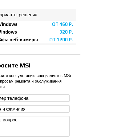
арианты решения
Windows
ОТ 460 Р.
Windows
320 Р.
йфа веб-камеры
ОТ 1200 Р.
росите MSi
чите консультацию специалистов MSi
опросам ремонта и обслуживания
ки.