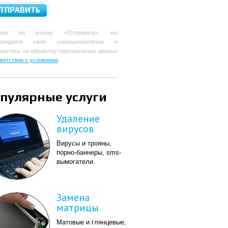
мая на кнопку «Отправить», вы
верждаете своё совершеннолетие и
шаетесь на обработку персональных данных
тветствии с условиями
.
пулярные услуги
Удаление
вирусов
Вирусы и трояны,
порно-баннеры, sms-
вымогатели.
Замена
матрицы
Матовые и глянцевые,