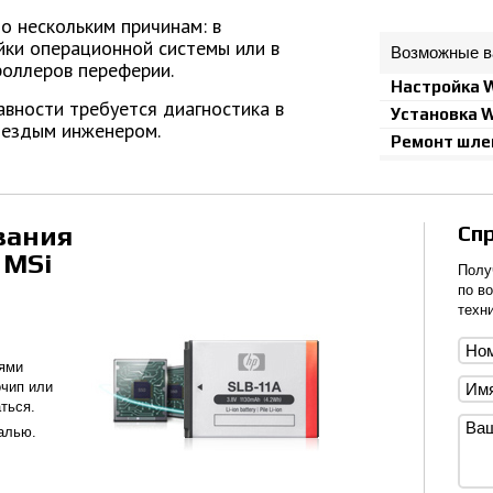
о нескольким причинам: в
йки операционной системы или в
Возможные в
роллеров переферии.
Настройка 
вности требуется диагностика в
Установка 
ыездым инженером.
Ремонт шле
вания
Сп
 MSi
Полу
по в
техни
тями
чип или
ться.
алью.