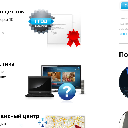
ю деталь
Нажи
ерез 10
подт
согла
та.
в соо
По
стика
 за
аших
рвисный центр
ук в